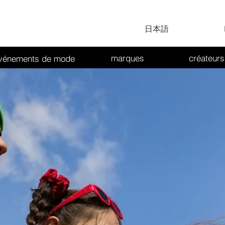
日本語
marques
créateurs
vénements de mode